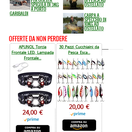
PER QUESTA
DI PESCA AD
SPIGOLA DI 3KG
OSTELLATO
A PORTO
GARIBALDI
CARPA A
SPECCHIO DI
10KG AD
OSTELLATO
OFFERTE DA NON PERDERE
APUNOL Torcia
30 Pezzi Cucchiaini da
Frontale LED, Lampada
Pesca Esca...
Frontale...
20,00 €
24,00 €