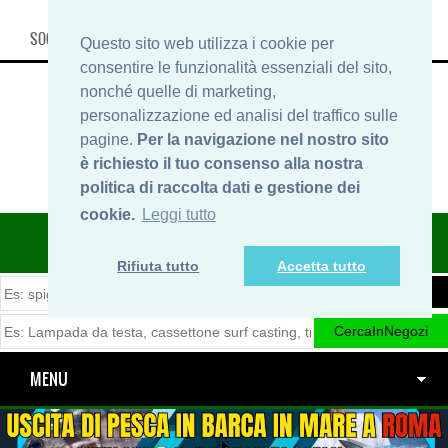
SOCIAL, INFO & SHOP
Questo sito web utilizza i cookie per
consentire le funzionalità essenziali del sito,
nonché quelle di marketing,
personalizzazione ed analisi del traffico sulle
pagine.
Per la navigazione nel nostro sito
è richiesto il tuo consenso alla nostra
politica di raccolta dati e gestione dei
cookie.
Leggi tutto
ITINERARIDIPESCA.IT
Rifiuta tutto
Accetta tutto
MENU