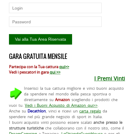
GARA GRATUITA MENSILE
Partecipa con la Tua cattura
qui>>
Vedi i pescatori in gara
qui >>
I Premi Vinti
Inserisci la tua cattura migliore e vinci buoni acquisto
da spendere nel mondo della pesca sportiva o
direttamente su
Amazon
scegliendo i prodotti che
vuoi tu.
Vedi i Buoni Acquisto di Amazon qui>>
.
Anche su
Decathlon
, vinci e ricevi un
carta regalo
da
spendere nel più grande negozio di sport in Italia.
I buoni acquisto vinti possono essere scalati
anche presso le
strutture turistiche
che collaborano con il nostro sito, come il
DreamCamping
a Terracina,
LeGhiandeGuestHouse
o per gli