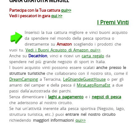
Partecipa con la Tua cattura
qui>>
Vedi i pescatori in gara
qui >>
I Premi Vinti
Inserisci la tua cattura migliore e vinci buoni acquisto
da spendere nel mondo della pesca sportiva o
direttamente su
Amazon
scegliendo i prodotti che
vuoi tu.
Vedi i Buoni Acquisto di Amazon qui>>
.
Anche su
Decathlon
, vinci e ricevi un
carta regalo
da
spendere nel più grande negozio di sport in Italia.
I buoni acquisto vinti possono essere scalati
anche presso le
strutture turistiche
che collaborano con il nostro sito, come il
DreamCamping
a Terracina,
LeGhiandeGuestHouse
o per gli
amanti del camper e della pesca il
MiraLagoRomaEst
a due
passi dalla'autostrada dei parchi.
Senza dimenticare i
laghi a pagamento
e i
negozi di pesca
che aderiscono al nostro circuito.
Se hai un'attività inerente alla pesca sportiva (Negozio, lago,
struttura turistica, etc..) puoi
entrare nel nostro circuito
richiedendo
maggiori informazioni
qui>>