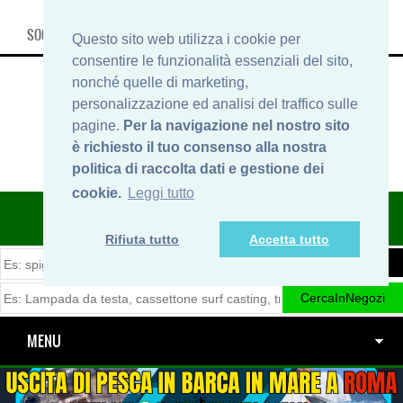
SOCIAL, INFO & SHOP
Questo sito web utilizza i cookie per
consentire le funzionalità essenziali del sito,
nonché quelle di marketing,
personalizzazione ed analisi del traffico sulle
pagine.
Per la navigazione nel nostro sito
è richiesto il tuo consenso alla nostra
politica di raccolta dati e gestione dei
cookie.
Leggi tutto
ITINERARIDIPESCA.IT
Rifiuta tutto
Accetta tutto
MENU