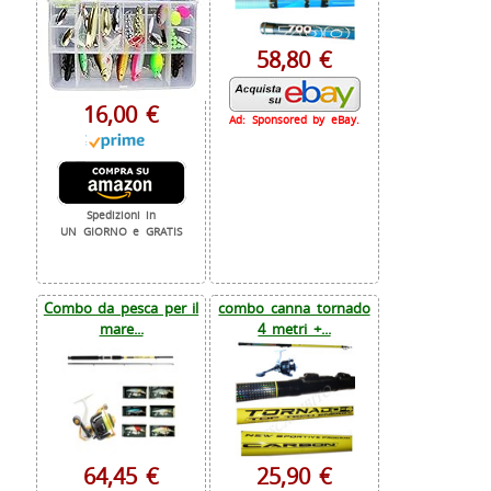
58,80 €
16,00 €
Ad: Sponsored by eBay.
Spedizioni in
UN GIORNO e GRATIS
Combo da pesca per il
combo canna tornado
mare...
4 metri +...
64,45 €
25,90 €