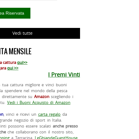
Vedi tutte
TA MENSILE
ua cattura
qui>>
 gara
qui >>
I Premi Vinti
la tua cattura migliore e vinci buoni
da spendere nel mondo della pesca
o direttamente su
Amazon
scegliendo i
 tu.
Vedi i Buoni Acquisto di Amazon
on
, vinci e ricevi un
carta regalo
da
rande negozio di sport in Italia.
vinti possono essere scalati
anche presso
iche
che collaborano con il nostro sito,
ping
a Terracina,
LeGhiandeGuestHouse