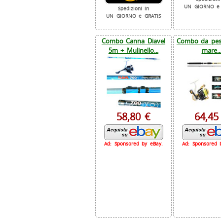
UN GIORNO e 
Spedizioni in
UN GIORNO e GRATIS
Combo Canna Diavel
Combo da pesc
5m + Mulinello...
mare..
58,80 €
64,45
Ad: Sponsored by eBay.
Ad: Sponsored 