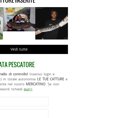
ATTURE INSERITE
Vedi tutte
ATA PESCATORE
ello di controllo!
Inserisci login e
ci in totale autonomia
LE TUE CATTURE
e
erite nel nostro
MERCATINO
. Se non
ssword richiedi
qui>>