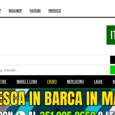
P
INSTA MDP
YOUTUBE
PINTEREST
I
TURE
MAREE E LUNA
EVENTI
MERCATINO
LAGHI
N