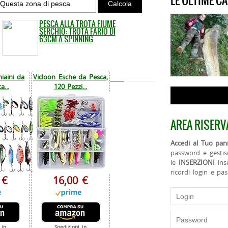
LE ULTIME C
PESCA ALLA TROTA FIUME
SERCHIO: TROTA FARIO DI
63CM A SPINNING
iaini da
Vicloon Esche da Pesca,
a...
120 Pezzi...
AREA RISERV
Accedi al Tuo pann
password e gestis
le
INSERZIONI
ins
ricordi login e pa
 €
16,00 €
 in
Spedizioni in