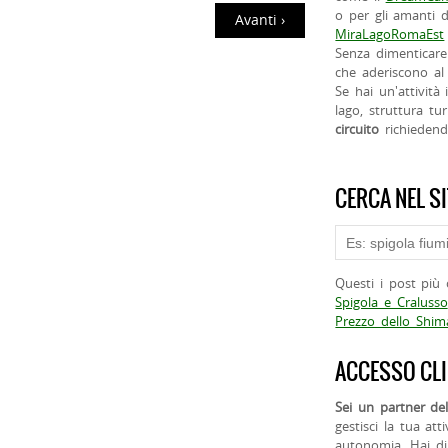
o per gli amanti d
Avanti ›
MiraLagoRomaEst
Senza dimenticare
che aderiscono al 
Se hai un'attività
lago, struttura tur
circuito
richieden
CERCA NEL S
Questi i post più 
Spigola e Cralusso
Prezzo dello Shi
ACCESSO CLI
Sei un partner del
gestisci la tua att
autonomia. Hai di