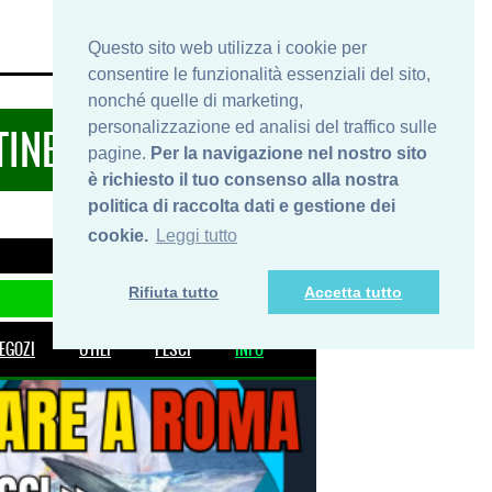
HOME
INFO
SHOP
PRIVACY
Questo sito web utilizza i cookie per
consentire le funzionalità essenziali del sito,
nonché quelle di marketing,
personalizzazione ed analisi del traffico sulle
TINERARIDIPESCA.IT
pagine.
Per la navigazione nel nostro sito
è richiesto il tuo consenso alla nostra
politica di raccolta dati e gestione dei
cookie.
Leggi tutto
Rifiuta tutto
Accetta tutto
EGOZI
UTILI
PESCI
INFO