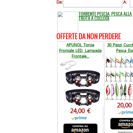
Da:
A:
TORRENTE PESCIA: PESCA ALLA
TROTA A COLLODI
OFFERTE DA NON PERDERE
APUNOL Torcia
30 Pezzi Cucch
Frontale LED, Lampada
Pesca Esc
Frontale...
20,00
24,00 €
Spedizioni