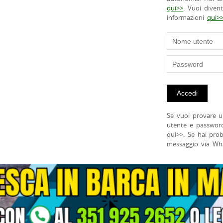
qui>>
. Vuoi diven
informazioni
qui>
Se vuoi provare u
utente e passwor
qui>>. Se hai pro
messaggio via Wh