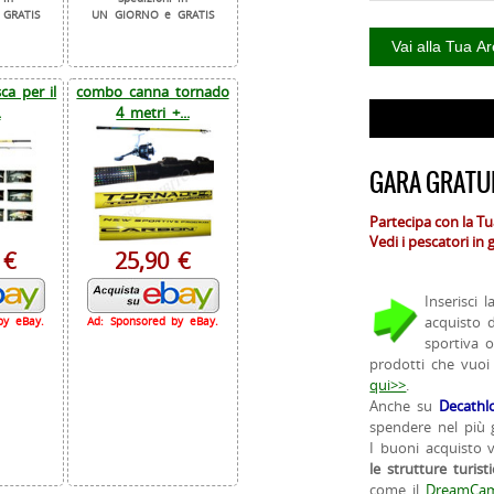
GRATIS
UN GIORNO e GRATIS
a per il
combo canna tornado
.
4 metri +...
GARA GRATUI
Partecipa con la T
Vedi i pescatori in
 €
25,90 €
Inserisci 
acquisto 
by eBay.
Ad: Sponsored by eBay.
sportiva 
prodotti che vuoi
qui>>
.
Anche su
Decathl
spendere nel più g
I buoni acquisto 
le strutture turist
come il
DreamCam