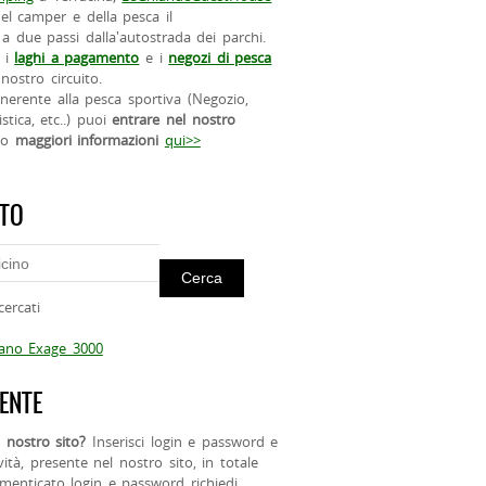
el camper e della pesca il
a due passi dalla'autostrada dei parchi.
 i
laghi a pagamento
e i
negozi di pesca
nostro circuito.
 inerente alla pesca sportiva (Negozio,
istica, etc..) puoi
entrare nel nostro
do
maggiori informazioni
qui>>
ITO
cercati
mano Exage 3000
ENTE
 nostro sito?
Inserisci login e password e
ività, presente nel nostro sito, in totale
menticato login e password richiedi