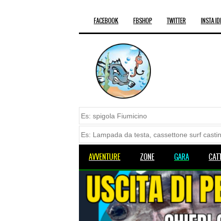
FACEBOOK
FBSHOP
TWITTER
INSTA ID
AVVENTURE
ZONE
GARA
CAT