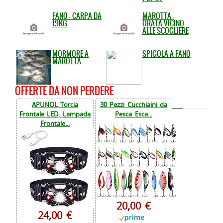
FANO - CARPA DA
MAROTTA -
19KG
ORATA VICINO
ALLE SCOGLIERE
MORMORE A
SPIGOLA A FANO
MAROTTA
OFFERTE DA NON PERDERE
APUNOL Torcia
30 Pezzi Cucchiaini da
Frontale LED, Lampada
Pesca Esca...
Frontale...
20,00 €
24,00 €