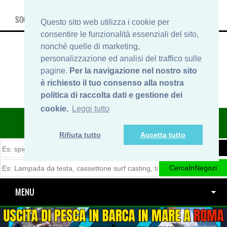
SOCIAL, INFO & SHOP
Questo sito web utilizza i cookie per
consentire le funzionalità essenziali del sito,
nonché quelle di marketing,
personalizzazione ed analisi del traffico sulle
pagine.
Per la navigazione nel nostro sito
è richiesto il tuo consenso alla nostra
politica di raccolta dati e gestione dei
cookie.
Leggi tutto
ITINERARIDIPESCA.IT
Rifiuta tutto
Accetta tutto
MENU