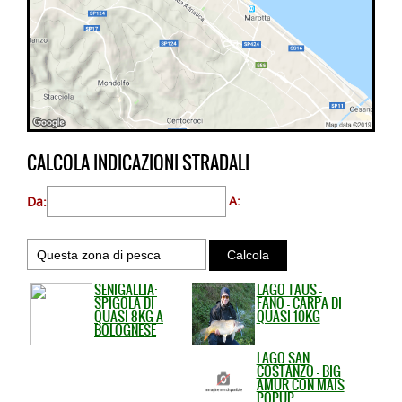
CALCOLA INDICAZIONI STRADALI
Da:
A:
SENIGALLIA:
LAGO TAUS -
SPIGOLA DI
FANO - CARPA DI
QUASI 8KG A
QUASI 10KG
BOLOGNESE
LAGO SAN
COSTANZO - BIG
AMUR CON MAIS
POPUP