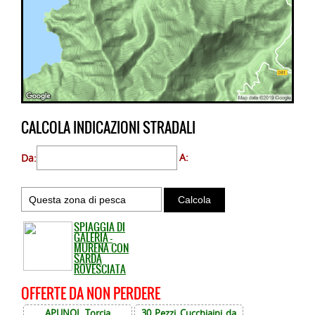
CALCOLA INDICAZIONI STRADALI
Da:
A:
SPIAGGIA DI
GALERIA -
MURENA CON
SARDA
ROVESCIATA
OFFERTE DA NON PERDERE
APUNOL Torcia
30 Pezzi Cucchiaini da