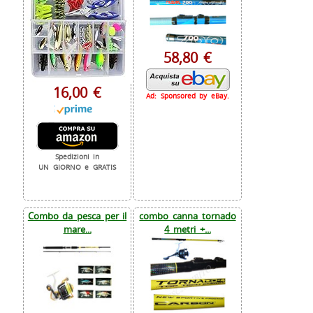
58,80 €
16,00 €
Ad: Sponsored by eBay.
Spedizioni in
UN GIORNO e GRATIS
Combo da pesca per il
combo canna tornado
mare...
4 metri +...