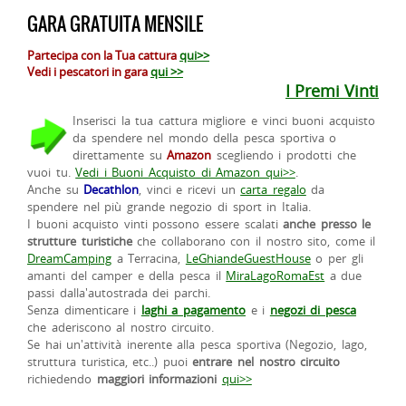
GARA GRATUITA MENSILE
Partecipa con la Tua cattura
qui>>
Vedi i pescatori in gara
qui >>
I Premi Vinti
Inserisci la tua cattura migliore e vinci buoni acquisto
da spendere nel mondo della pesca sportiva o
direttamente su
Amazon
scegliendo i prodotti che
vuoi tu.
Vedi i Buoni Acquisto di Amazon qui>>
.
Anche su
Decathlon
, vinci e ricevi un
carta regalo
da
spendere nel più grande negozio di sport in Italia.
I buoni acquisto vinti possono essere scalati
anche presso le
strutture turistiche
che collaborano con il nostro sito, come il
DreamCamping
a Terracina,
LeGhiandeGuestHouse
o per gli
amanti del camper e della pesca il
MiraLagoRomaEst
a due
passi dalla'autostrada dei parchi.
Senza dimenticare i
laghi a pagamento
e i
negozi di pesca
che aderiscono al nostro circuito.
Se hai un'attività inerente alla pesca sportiva (Negozio, lago,
struttura turistica, etc..) puoi
entrare nel nostro circuito
richiedendo
maggiori informazioni
qui>>