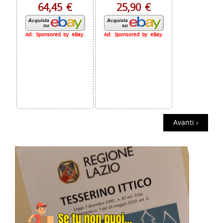
64,45 €
25,90 €
Ad: Sponsored by eBay.
Ad: Sponsored by eBay.
Avanti ›