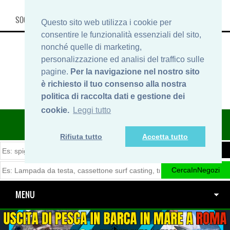
SOCIAL, INFO & SHOP
Questo sito web utilizza i cookie per
consentire le funzionalità essenziali del sito,
nonché quelle di marketing,
personalizzazione ed analisi del traffico sulle
pagine.
Per la navigazione nel nostro sito
è richiesto il tuo consenso alla nostra
politica di raccolta dati e gestione dei
cookie.
Leggi tutto
ITINERARIDIPESCA.IT
Rifiuta tutto
Accetta tutto
MENU