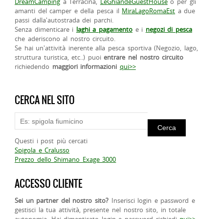
DreamCamping
a Terracina,
LeGhiandeGuestHouse
o per gli
amanti del camper e della pesca il
MiraLagoRomaEst
a due
passi dalla'autostrada dei parchi.
Senza dimenticare i
laghi a pagamento
e i
negozi di pesca
che aderiscono al nostro circuito.
Se hai un'attività inerente alla pesca sportiva (Negozio, lago,
struttura turistica, etc..) puoi
entrare nel nostro circuito
richiedendo
maggiori informazioni
qui>>
CERCA NEL SITO
Questi i post più cercati
Spigola e Cralusso
Prezzo dello Shimano Exage 3000
ACCESSO CLIENTE
Sei un partner del nostro sito?
Inserisci login e password e
gestisci la tua attività, presente nel nostro sito, in totale