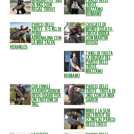
BORGHETTO - BIG
PARCO DELLE
DI 4KG CON
TROTE -
REGAL TROUT
MAZZANO
ROMANO
PARCO DELLE
CASCATE DI
TROTE - 6,5 KG DI
MONTE GELATO -
PURA
TROTA IRIDEA
ADRENALINA CON
CON MARTIN
LA MIA TALYA
ROSSO
HERAKLES
7.8KG DI TROTA
LA BIGDAY DEL
PARCO DELLE
TROTE -
MAZZANO
ROMANO
CHE FINALE
PARCO DELLE
FLUOROCARBON
TROTE - TROTA DI
DEVO USARE PER
3KG CON LA MIA
UN TROTONE DI
SARFIX
7KG.
NIKO E LA SUA
BIG TROUT DA
12.2KG AL PARCO
DELLE TROTE