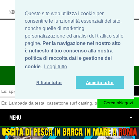
SOCIAL, INFO & SHOP
Questo sito web utilizza i cookie per
consentire le funzionalità essenziali del sito,
nonché quelle di marketing,
personalizzazione ed analisi del traffico sulle
pagine.
Per la navigazione nel nostro sito
è richiesto il tuo consenso alla nostra
politica di raccolta dati e gestione dei
cookie.
Leggi tutto
ITINERARIDIPESCA.IT
Rifiuta tutto
Accetta tutto
MENU