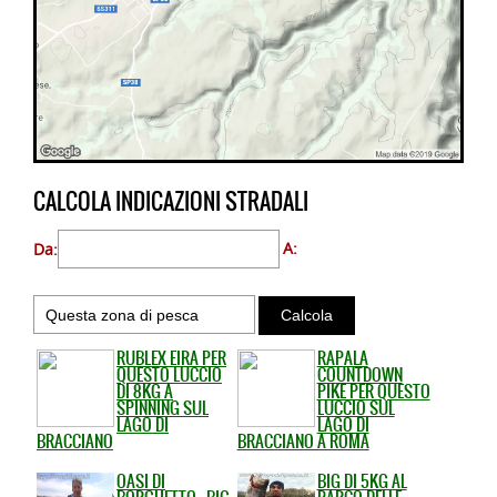
CALCOLA INDICAZIONI STRADALI
Da:
A:
RUBLEX EIRA PER
RAPALA
QUESTO LUCCIO
COUNTDOWN
DI 8KG A
PIKE PER QUESTO
SPINNING SUL
LUCCIO SUL
LAGO DI
LAGO DI
BRACCIANO
BRACCIANO A ROMA
OASI DI
BIG DI 5KG AL