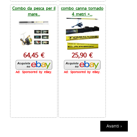
Combo da pesca per il
combo canna tornado
mare...
4 metri +...
64,45 €
25,90 €
Ad: Sponsored by eBay.
Ad: Sponsored by eBay.
Avanti ›