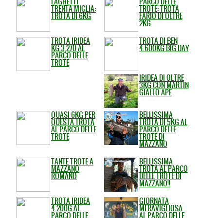
LAGHETTI
PARCO DELLE
TRENTA MIGLIA:
TROTE: TROTA
TROTA DI 6KG
FARIO DI OLTRE
2KG
TROTA IRIDEA
TROTA DI BEN
KG.3,270 AL
4.600KG BIG DAY
PARCO DELLE
TROTE
IRIDEA DI OLTRE
3KG CON MARTIN
GIALLO APE
QUASI 6KG PER
BELLISSIMA
QUESTA TROTA
TROTA DI 5KG AL
AL PARCO DELLE
PARCO DELLE
TROTE
TROTE DI
MAZZANO
TANTE TROTE A
BELLISSIMA
MAZZANO
TROTA AL PARCO
ROMANO
DELLE TROTE DI
MAZZANO!!
TROTA IRIDEA
GIORNATA
4.200G AL
MERAVIGLIOSA
PARCO DELLE
AL PARCO DELLE