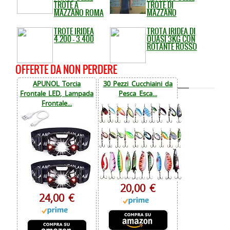
TROTE A
TROTE DI
MAZZANO ROMA
MAZZANO
TROTE IRIDEA
TROTA IRIDEA DI
4.200 - 3.400
QUASI 3KG CON
ROTANTE ROSSO
OFFERTE DA NON PERDERE
APUNOL Torcia
30 Pezzi Cucchiaini da
Frontale LED, Lampada
Pesca Esca...
Frontale...
20,00 €
24,00 €