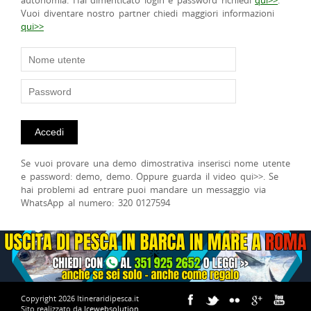
autonomia. Hai dimenticato login e password richiedi
qui>>
.
Vuoi diventare nostro partner chiedi maggiori informazioni
qui>>
Se vuoi provare una demo dimostrativa inserisci nome utente
e password: demo, demo. Oppure guarda il video qui>>. Se
hai problemi ad entrare puoi mandare un messaggio via
WhatsApp al numero: 320 0127594
Copyright 2026 Itineraridipesca.it
Sito realizzato da
Icewebsolution
.