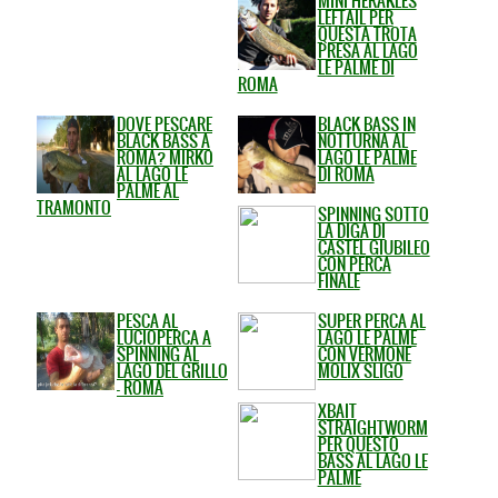
MINI HERAKLES
LEFTAIL PER
QUESTA TROTA
PRESA AL LAGO
LE PALME DI
ROMA
DOVE PESCARE
BLACK BASS IN
BLACK BASS A
NOTTURNA AL
ROMA? MIRKO
LAGO LE PALME
AL LAGO LE
DI ROMA
PALME AL
TRAMONTO
SPINNING SOTTO
LA DIGA DI
CASTEL GIUBILEO
CON PERCA
FINALE
PESCA AL
SUPER PERCA AL
LUCIOPERCA A
LAGO LE PALME
SPINNING AL
CON VERMONE
LAGO DEL GRILLO
MOLIX SLIGO
- ROMA
XBAIT
STRAIGHTWORM
PER QUESTO
BASS AL LAGO LE
PALME