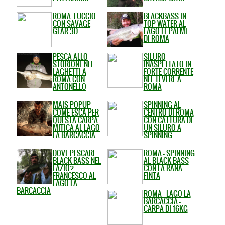
ROMA: LUCCIO
BLACKBASS IN
CON SAVAGE
TOP WATER AL
GEAR 3D
LAGO LE PALME
DI ROMA
PESCA ALLO
SILURO
STORIONE NEI
INASPETTATO IN
LAGHETTI A
FORTE CORRENTE
ROMA CON
NEL TEVERE A
ANTONELLO
ROMA
MAIS POPUP
SPINNING AL
COME ESCA PER
CENTRO DI ROMA
QUESTA CARPA
CON CATTURA DI
MITICA AL LAGO
UN SILURO A
LA BARCACCIA
SPINNING
DOVE PESCARE
ROMA - SPINNING
BLACK BASS NEL
AL BLACK BASS
LAZIO?
CON LA RANA
FRANCESCO AL
FINTA
LAGO LA
BARCACCIA
ROMA - LAGO LA
BARCACCIA -
CARPA DI 16KG