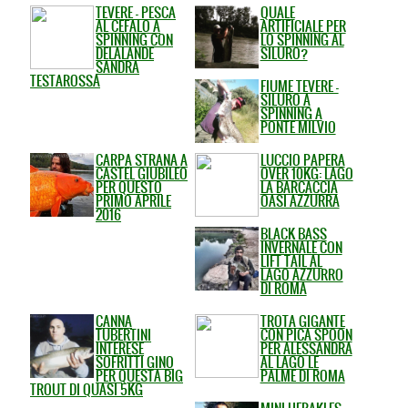
TEVERE - PESCA
QUALE
AL CEFALO A
ARTIFICIALE PER
SPINNING CON
LO SPINNING AL
DELALANDE
SILURO?
SANDRA
TESTAROSSA
FIUME TEVERE -
SILURO A
SPINNING A
PONTE MILVIO
CARPA STRANA A
LUCCIO PAPERA
CASTEL GIUBILEO
OVER 10KG: LAGO
PER QUESTO
LA BARCACCIA
PRIMO APRILE
OASI AZZURRA
2016
BLACK BASS
INVERNALE CON
LIFT TAIL AL
LAGO AZZURRO
DI ROMA
CANNA
TROTA GIGANTE
TUBERTINI
CON PICA SPOON
INTERESE
PER ALESSANDRA
SOFRITTI GINO
AL LAGO LE
PER QUESTA BIG
PALME DI ROMA
TROUT DI QUASI 5KG