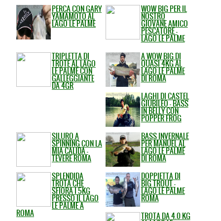
PERCA CON GARY
WOW BIG PER IL
YAMAMOTO AL
NOSTRO
LAGO LE PALME
GIOVANE AMICO
PESCATORE -
LAGO LE PALME
TRIPLETTA DI
A WOW BIG DI
TROTE AL LAGO
QUASI 4KG AL
LE PALME CON
LAGO LE PALME
GALLEGGIANTE
DI ROMA
DA 4GR
LAGHI DI CASTEL
GIUBILEO - BASS
IN BELLY CON
POPPER FROG
SILURO A
BASS INVERNALE
SPINNING CON LA
PER MANUEL AL
MIA CALIDA -
LAGO LE PALME
TEVERE ROMA
DI ROMA
SPLENDIDA
DOPPIETTA DI
TROTA CHE
BIG TROUT -
SFIORA I 5KG
LAGO LE PALME
PRESSO IL LAGO
ROMA
LE PALME A
ROMA
TROTA DA 4.0 KG