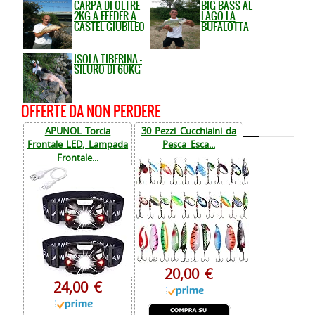
CARPA DI OLTRE
BIG BASS AL
2KG A FEEDER A
LAGO LA
CASTEL GIUBILEO
BUFALOTTA
ISOLA TIBERINA -
SILURO DI 60KG
OFFERTE DA NON PERDERE
APUNOL Torcia
30 Pezzi Cucchiaini da
Frontale LED, Lampada
Pesca Esca...
Frontale...
20,00 €
24,00 €