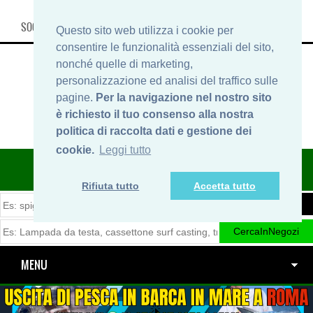
SOCIAL, INFO & SHOP
Questo sito web utilizza i cookie per
consentire le funzionalità essenziali del sito,
nonché quelle di marketing,
personalizzazione ed analisi del traffico sulle
pagine.
Per la navigazione nel nostro sito
è richiesto il tuo consenso alla nostra
politica di raccolta dati e gestione dei
cookie.
Leggi tutto
ITINERARIDIPESCA.IT
Rifiuta tutto
Accetta tutto
MENU