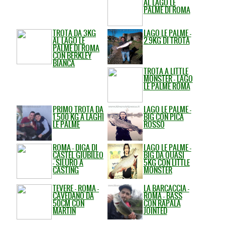
AL LAGO LE
PALME DI ROMA
TROTA DA 3KG
LAGO LE PALME -
AL LAGO LE
2.9KG DI TROTA
PALME DI ROMA
CON BERKLEY
BIANCA
TROTA A LITTLE
MONSTER - LAGO
LE PALME ROMA
PRIMO TROTA DA
LAGO LE PALME -
1.500 KG A LAGHI
BIG CON PICA
LE PALME
ROSSO
ROMA - DIGA DI
LAGO LE PALME -
CASTEL GIUBILEO
BIG DA QUASI
- SILURO A
5KG CON LITTLE
CASTING
MONSTER
TEVERE - ROMA -
LA BARCACCIA -
CAVEDANO DA
ROMA - BASS
50CM CON
CON RAPALA
MARTIN
JOINTED