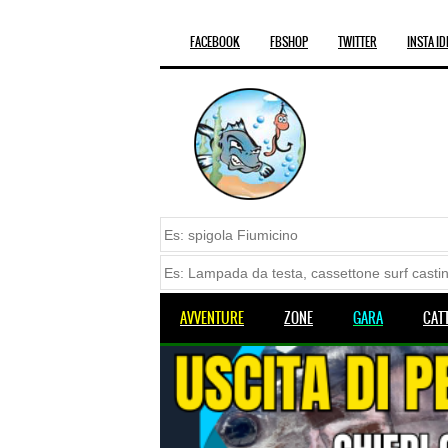
FACEBOOK
FBSHOP
TWITTER
INSTA ID
AVVENTURE
ZONE
GARA
CAT