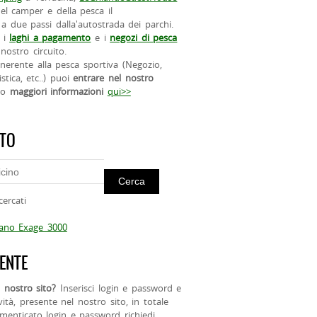
el camper e della pesca il
a due passi dalla'autostrada dei parchi.
 i
laghi a pagamento
e i
negozi di pesca
nostro circuito.
 inerente alla pesca sportiva (Negozio,
istica, etc..) puoi
entrare nel nostro
do
maggiori informazioni
qui>>
ITO
cercati
mano Exage 3000
ENTE
 nostro sito?
Inserisci login e password e
ività, presente nel nostro sito, in totale
menticato login e password richiedi