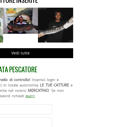
ATTURE INSERITE
Vedi tutte
ATA PESCATORE
ello di controllo!
Inserisci login e
ci in totale autonomia
LE TUE CATTURE
e
erite nel nostro
MERCATINO
. Se non
ssword richiedi
qui>>