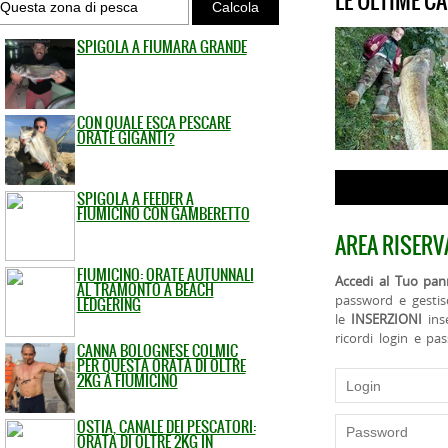
LE ULTIME C
SPIGOLA A FIUMARA GRANDE
CON QUALE ESCA PESCARE
ORATE GIGANTI?
SPIGOLA A FEEDER A
FIUMICINO CON GAMBERETTO
AREA RISERV
FIUMICINO: ORATE AUTUNNALI
Accedi al Tuo pann
AL TRAMONTO A BEACH
password e gestis
LEDGERING
le
INSERZIONI
ins
ricordi login e pa
CANNA BOLOGNESE COLMIC
PER QUESTA ORATA DI OLTRE
2KG A FIUMICINO
OSTIA, CANALE DEI PESCATORI:
ORATA DI OLTRE 2KG IN