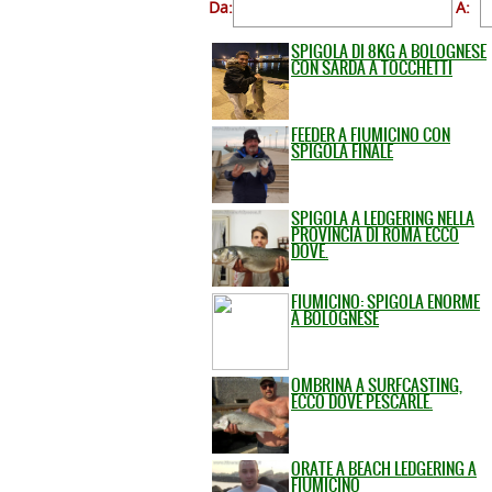
Da:
A:
SPIGOLA DI 8KG A BOLOGNESE
CON SARDA A TOCCHETTI
FEEDER A FIUMICINO CON
SPIGOLA FINALE
SPIGOLA A LEDGERING NELLA
PROVINCIA DI ROMA ECCO
DOVE.
FIUMICINO: SPIGOLA ENORME
A BOLOGNESE
OMBRINA A SURFCASTING,
ECCO DOVE PESCARLE.
ORATE A BEACH LEDGERING A
FIUMICINO