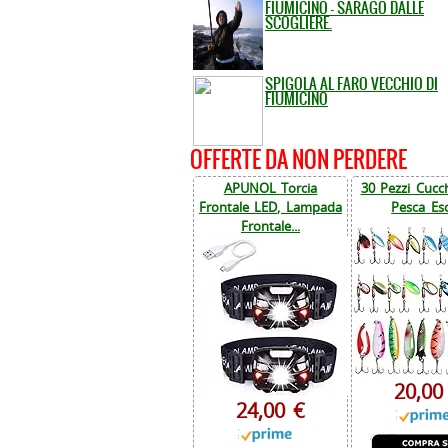
FIUMICINO - SARAGO DALLE
SCOGLIERE.
SPIGOLA AL FARO VECCHIO DI
FIUMICINO
OFFERTE DA NON PERDERE
APUNOL Torcia
30 Pezzi Cucch
Frontale LED, Lampada
Pesca Esc
Frontale...
20,00
24,00 €