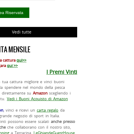
Vedi tutte
TA MENSILE
ua cattura
qui>>
 gara
qui >>
I Premi Vinti
la tua cattura migliore e vinci buoni
da spendere nel mondo della pesca
o direttamente su
Amazon
scegliendo i
 tu.
Vedi i Buoni Acquisto di Amazon
on
, vinci e ricevi un
carta regalo
da
rande negozio di sport in Italia.
vinti possono essere scalati
anche presso
iche
che collaborano con il nostro sito,
ping
a Terracina,
LeGhiandeGuestHouse