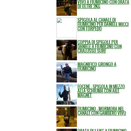
VIVO A FIUMICINO CON ORATA
DI OLTRE 2KG
SPIGOLA AL CANALE DI
FIUMICINO PER DANIELE MICCI
CON TORPEDO
COPPIA DI SPIGOLE PER
DANIELE A FIUMICINO CON
CRALUSSO SURF
MAGNIFICO GRONGO A
FIUMICINO
FOCENE - SPIGOLA IN MEZZO
ALLA SCHIUMA CON AILE
MAGNET
FIUMICINO - MORMORA NEL
CANALE CON GAMBERO VIVO
ORATA DI 1.5KG A FIUMICINO