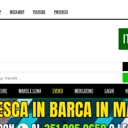
P
INSTA MDP
YOUTUBE
PINTEREST
I
TURE
MAREE E LUNA
EVENTI
MERCATINO
LAGHI
N