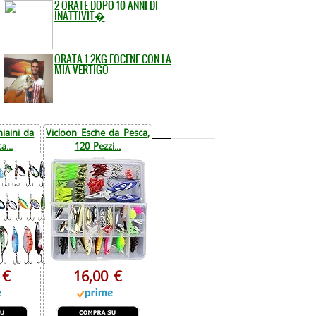
2 ORATE DOPO 10 ANNI DI
INATTIVIT�
ORATA 1.2KG FOCENE CON LA
MIA VERTIGO
iaini da
Vicloon Esche da Pesca,
a...
120 Pezzi...
 €
16,00 €