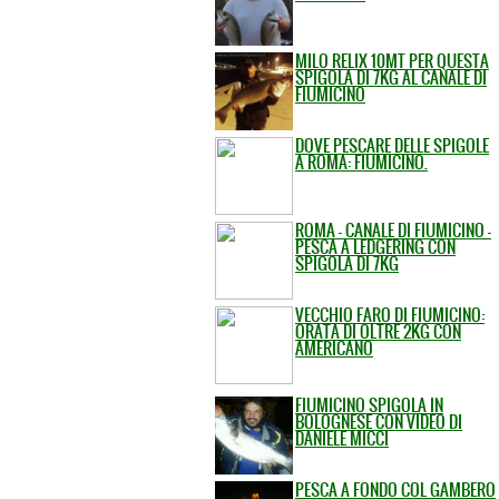
MILO RELIX 10MT PER QUESTA
SPIGOLA DI 7KG AL CANALE DI
FIUMICINO
DOVE PESCARE DELLE SPIGOLE
A ROMA: FIUMICINO.
ROMA - CANALE DI FIUMICINO -
PESCA A LEDGERING CON
SPIGOLA DI 7KG
VECCHIO FARO DI FIUMICINO:
ORATA DI OLTRE 2KG CON
AMERICANO
FIUMICINO SPIGOLA IN
BOLOGNESE CON VIDEO DI
DANIELE MICCI
PESCA A FONDO COL GAMBERO