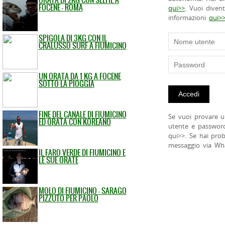
FOCENE - ROMA
qui>>
. Vuoi diven
informazioni
qui>
SPIGOLA DI 3KG CON IL
CRALUSSO SURF A FIUMICINO
UN ORATA DA 1 KG A FOCENE
SOTTO LA PIOGGIA
FINE DEL CANALE DI FIUMICINO
Se vuoi provare u
ED ORATA CON KOREANO
utente e passwor
qui>>. Se hai pro
messaggio via Wh
IL FARO VERDE DI FIUMICINO E
LE SUE ORATE
MOLO DI FIUMICINO - SARAGO
PIZZUTO PER PAOLO