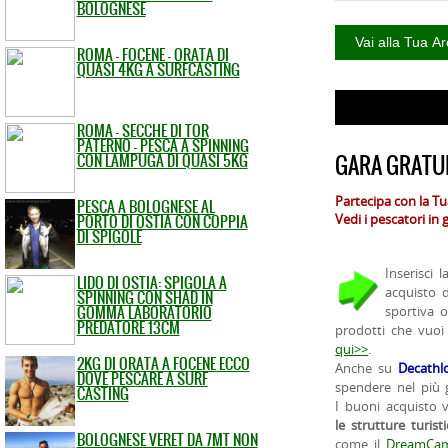
BOLOGNESE
ROMA - FOCENE - ORATA DI
QUASI 4KG A SURFCASTING
ROMA - SECCHE DI TOR
PATERNO - PESCA A SPINNING
CON LAMPUGA DI QUASI 5KG
GARA GRATUI
Partecipa con la T
PESCA A BOLOGNESE AL
PORTO DI OSTIA CON COPPIA
Vedi i pescatori in
DI SPIGOLE
Inserisci 
LIDO DI OSTIA: SPIGOLA A
acquisto 
SPINNING CON SHAD IN
GOMMA LABORATORIO
sportiva 
PREDATORE 13CM
prodotti che vuoi
qui>>
.
2KG DI ORATA A FOCENE ECCO
Anche su
Decathl
DOVE PESCARE A SURF
spendere nel più g
CASTING
I buoni acquisto 
le strutture turist
BOLOGNESE VERET DA 7MT NON
come il
DreamCam