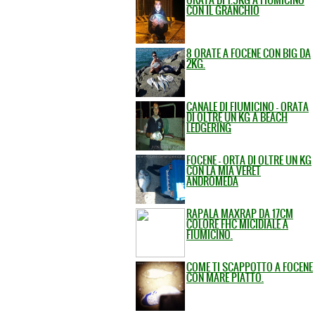
CON IL GRANCHIO
8 ORATE A FOCENE CON BIG DA
2KG.
CANALE DI FIUMICINO - ORATA
DI OLTRE UN KG A BEACH
LEDGERING
FOCENE - ORTA DI OLTRE UN KG
CON LA MIA VERET
ANDROMEDA
RAPALA MAXRAP DA 17CM
COLORE FHC MICIDIALE A
FIUMICINO.
COME TI SCAPPOTTO A FOCENE
CON MARE PIATTO.