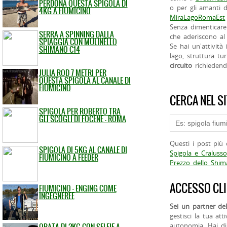
PERDONA QUESTA SPIGOLA DI
o per gli amanti d
4KG A FIUMICINO
MiraLagoRomaEst
Senza dimenticare
SERRA A SPINNING DALLA
che aderiscono al 
SPIAGGIA CON MULINELLO
Se hai un'attività
SHIMANO C14
lago, struttura tur
circuito
richieden
JULIA ROD 7 METRI PER
QUESTA SPIGOLA AL CANALE DI
FIUMICINO
CERCA NEL S
SPIGOLA PER ROBERTO TRA
GLI SCOGLI DI FOCENE - ROMA
Questi i post più 
SPIGOLA DI 5KG AL CANALE DI
Spigola e Cralusso
FIUMICINO A FEEDER
Prezzo dello Shi
ACCESSO CLI
FIUMICINO - ENGING COME
INGEGNEREE
Sei un partner del
gestisci la tua att
ORATA DI 2KG CON SELFIE A
autonomia. Hai di