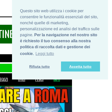
HOME
INFO
SHOP
PRIVACY
Questo sito web utilizza i cookie per
consentire le funzionalità essenziali del sito,
nonché quelle di marketing,
personalizzazione ed analisi del traffico sulle
TINERARIDIPESCA.IT
pagine.
Per la navigazione nel nostro sito
è richiesto il tuo consenso alla nostra
politica di raccolta dati e gestione dei
cookie.
Leggi tutto
Rifiuta tutto
Accetta tutto
EGOZI
UTILI
PESCI
INFO