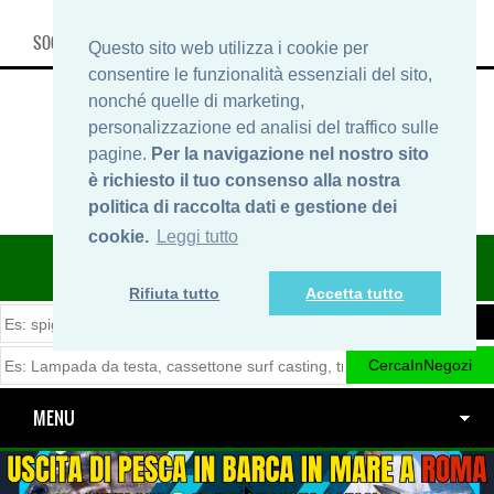
SOCIAL, INFO & SHOP
Questo sito web utilizza i cookie per
consentire le funzionalità essenziali del sito,
nonché quelle di marketing,
personalizzazione ed analisi del traffico sulle
pagine.
Per la navigazione nel nostro sito
è richiesto il tuo consenso alla nostra
politica di raccolta dati e gestione dei
cookie.
Leggi tutto
ITINERARIDIPESCA.IT
Rifiuta tutto
Accetta tutto
MENU