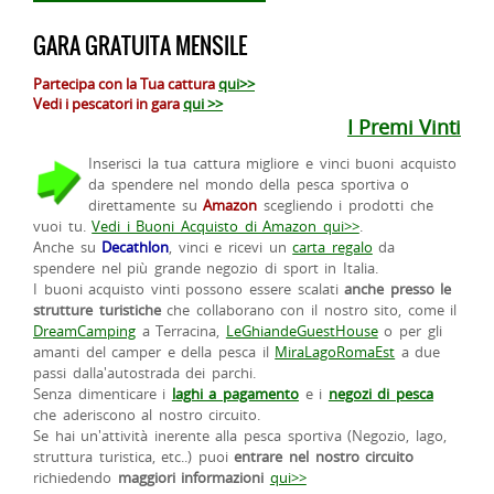
GARA GRATUITA MENSILE
Partecipa con la Tua cattura
qui>>
Vedi i pescatori in gara
qui >>
I Premi Vinti
Inserisci la tua cattura migliore e vinci buoni acquisto
da spendere nel mondo della pesca sportiva o
direttamente su
Amazon
scegliendo i prodotti che
vuoi tu.
Vedi i Buoni Acquisto di Amazon qui>>
.
Anche su
Decathlon
, vinci e ricevi un
carta regalo
da
spendere nel più grande negozio di sport in Italia.
I buoni acquisto vinti possono essere scalati
anche presso le
strutture turistiche
che collaborano con il nostro sito, come il
DreamCamping
a Terracina,
LeGhiandeGuestHouse
o per gli
amanti del camper e della pesca il
MiraLagoRomaEst
a due
passi dalla'autostrada dei parchi.
Senza dimenticare i
laghi a pagamento
e i
negozi di pesca
che aderiscono al nostro circuito.
Se hai un'attività inerente alla pesca sportiva (Negozio, lago,
struttura turistica, etc..) puoi
entrare nel nostro circuito
richiedendo
maggiori informazioni
qui>>