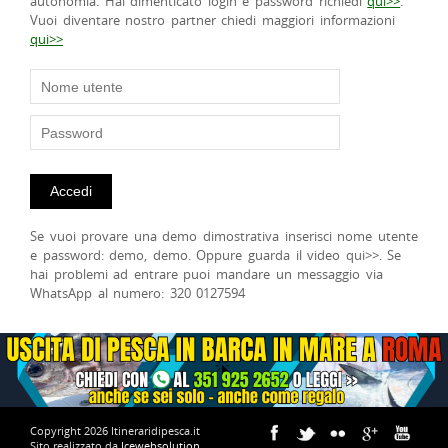
autonomia. Hai dimenticato login e password richiedi
qui>>
.
Vuoi diventare nostro partner chiedi maggiori informazioni
qui>>
Se vuoi provare una demo dimostrativa inserisci nome utente
e password: demo, demo. Oppure guarda il video qui>>. Se
hai problemi ad entrare puoi mandare un messaggio via
WhatsApp al numero: 320 0127594
Copyright 2026 Itineraridipesca.it
Sito realizzato da
Icewebsolution
.