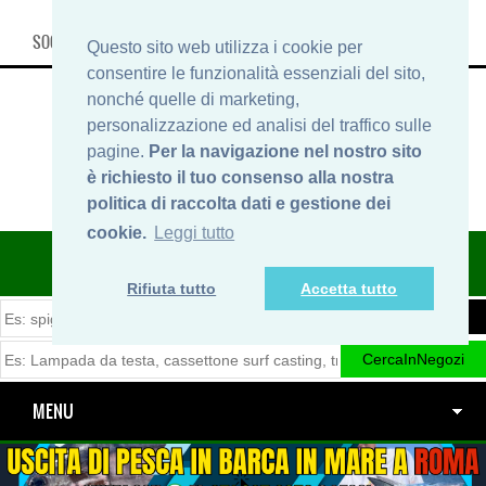
SOCIAL, INFO & SHOP
Questo sito web utilizza i cookie per
consentire le funzionalità essenziali del sito,
nonché quelle di marketing,
personalizzazione ed analisi del traffico sulle
pagine.
Per la navigazione nel nostro sito
è richiesto il tuo consenso alla nostra
politica di raccolta dati e gestione dei
cookie.
Leggi tutto
ITINERARIDIPESCA.IT
Rifiuta tutto
Accetta tutto
MENU