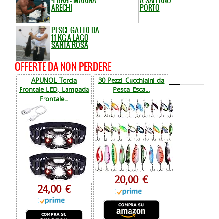
4.8KG - MARINA
A SALERNO
ARECHI
PORTO
PESCE GATTO DA
11 KG A LAGO
SANTA ROSA
OFFERTE DA NON PERDERE
APUNOL Torcia
30 Pezzi Cucchiaini da
Frontale LED, Lampada
Pesca Esca...
Frontale...
20,00 €
24,00 €