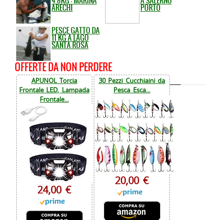
4.8KG - MARINA
A SALERNO
ARECHI
PORTO
PESCE GATTO DA
11 KG A LAGO
SANTA ROSA
OFFERTE DA NON PERDERE
APUNOL Torcia
30 Pezzi Cucchiaini da
Frontale LED, Lampada
Pesca Esca...
Frontale...
20,00 €
24,00 €