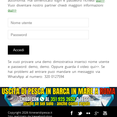
autonomia. Hai dimenticato login e password richiedi
qui>>
.
Vuoi diventare nostro partner chiedi maggiori informazioni
qui>>
Se vuoi provare una demo dimostrativa inserisci nome utente
e password: demo, demo. Oppure guarda il video qui>>. Se
hai problemi ad entrare puoi mandare un messaggio via
WhatsApp al numero: 320 0127594
Copyright 2026 Itineraridipesca.it
Sito realizzato da
Icewebsolution
.