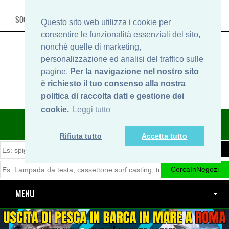
SOCIAL, INFO & SHOP
Questo sito web utilizza i cookie per
consentire le funzionalità essenziali del sito,
nonché quelle di marketing,
personalizzazione ed analisi del traffico sulle
pagine.
Per la navigazione nel nostro sito
è richiesto il tuo consenso alla nostra
politica di raccolta dati e gestione dei
cookie.
Leggi tutto
ITINERARIDIPESCA.IT
Rifiuta tutto
Accetta tutto
MENU