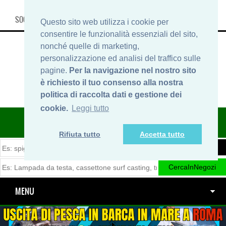
SOCIAL, INFO & SHOP
Questo sito web utilizza i cookie per
consentire le funzionalità essenziali del sito,
nonché quelle di marketing,
personalizzazione ed analisi del traffico sulle
pagine.
Per la navigazione nel nostro sito
è richiesto il tuo consenso alla nostra
politica di raccolta dati e gestione dei
cookie.
Leggi tutto
ITINERARIDIPESCA.IT
Rifiuta tutto
Accetta tutto
MENU