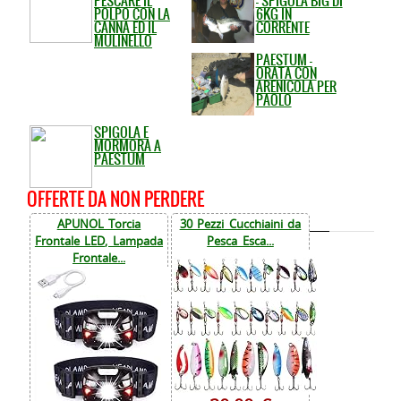
PESCARE IL
- SPIGOLA BIG DI
POLPO CON LA
6KG IN
CANNA ED IL
CORRENTE
MULINELLO
PAESTUM -
ORATA CON
ARENICOLA PER
PAOLO
SPIGOLA E
MORMORA A
PAESTUM
OFFERTE DA NON PERDERE
APUNOL Torcia
30 Pezzi Cucchiaini da
Frontale LED, Lampada
Pesca Esca...
Frontale...