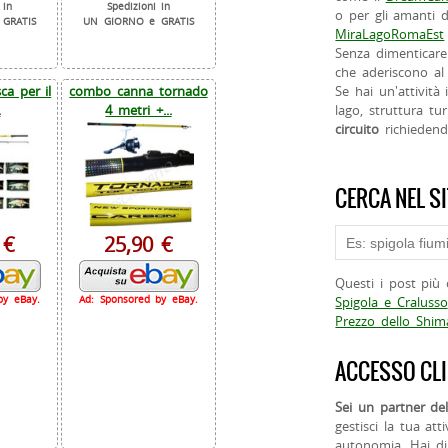
 in
Spedizioni in
o per gli amanti d
GRATIS
UN GIORNO e GRATIS
MiraLagoRomaEst
Senza dimenticare
che aderiscono al 
a per il
combo canna tornado
Se hai un'attività
.
4 metri +...
lago, struttura tur
circuito
richieden
CERCA NEL S
 €
25,90 €
Questi i post più 
by eBay.
Ad: Sponsored by eBay.
Spigola e Cralusso
Prezzo dello Shi
ACCESSO CLI
Sei un partner del
gestisci la tua att
autonomia. Hai di