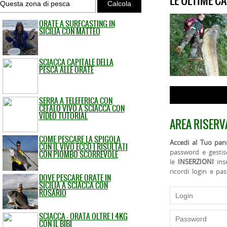
LE ULTIME C
ORATE A SURFCASTING IN
SICILIA CON MATTEO
SCIACCA CAPITALE DELLA
PESCA ALLE ORATE
SERRA A TELEFERICA CON
CEFALO VIVO A SCIACCA CON
VIDEO TUTORIAL
AREA RISERV
COME PESCARE LA SPIGOLA
Accedi al Tuo pann
CON IL VIVO ECCO I RISULTATI
password e gestis
CON PIOMBO SCORREVOLE
le
INSERZIONI
ins
ricordi login e pa
DOVE PESCARE ORATE IN
SICILIA A SCIACCA CON
ROSARIO
SCIACCA - ORATA OLTRE I 4KG
CON IL BIBI