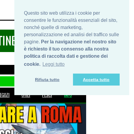
HOME
INFO
SHOP
PRIVACY
Questo sito web utilizza i cookie per
consentire le funzionalità essenziali del sito,
nonché quelle di marketing,
personalizzazione ed analisi del traffico sulle
TINERARIDIPESCA.IT
pagine.
Per la navigazione nel nostro sito
è richiesto il tuo consenso alla nostra
politica di raccolta dati e gestione dei
cookie.
Leggi tutto
Rifiuta tutto
Accetta tutto
EGOZI
UTILI
PESCI
INFO