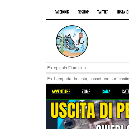
FACEBOOK
FBSHOP
TWITTER
INSTA ID
AVVENTURE
ZONE
GARA
CAT