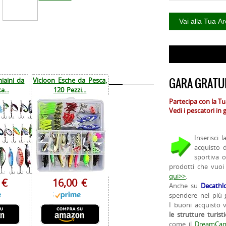
GARA GRATUI
iaini da
Vicloon Esche da Pesca,
a...
120 Pezzi...
Partecipa con la T
Vedi i pescatori in
Inserisci 
acquisto 
sportiva 
prodotti che vuoi
qui>>
.
 €
16,00 €
Anche su
Decathl
spendere nel più g
I buoni acquisto 
le strutture turist
come il
DreamCam