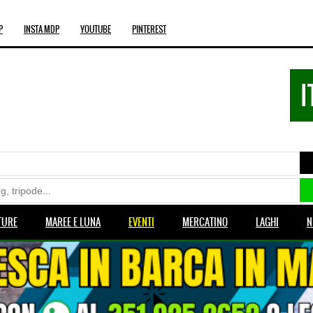
P
INSTA MDP
YOUTUBE
PINTEREST
I
TURE
MAREE E LUNA
EVENTI
MERCATINO
LAGHI
N