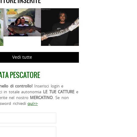
ATTURE INSERITE
Vedi tutte
ATA PESCATORE
ello di controllo!
Inserisci login e
ci in totale autonomia
LE TUE CATTURE
e
erite nel nostro
MERCATINO
. Se non
ssword richiedi
qui>>