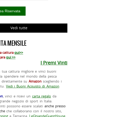
Vedi tutte
TA MENSILE
ua cattura
qui>>
 gara
qui >>
I Premi Vinti
la tua cattura migliore e vinci buoni
da spendere nel mondo della pesca
o direttamente su
Amazon
scegliendo i
 tu.
Vedi i Buoni Acquisto di Amazon
on
, vinci e ricevi un
carta regalo
da
rande negozio di sport in Italia.
vinti possono essere scalati
anche presso
iche
che collaborano con il nostro sito,
ping
a Terracina,
LeGhiandeGuestHouse