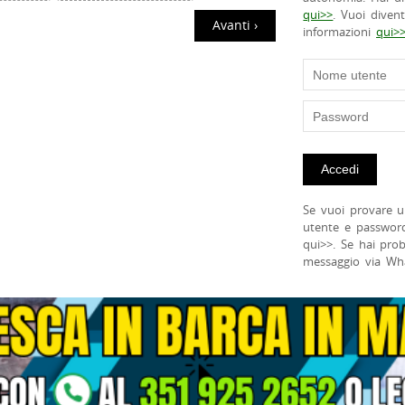
qui>>
. Vuoi diven
Avanti ›
informazioni
qui>
Se vuoi provare u
utente e passwor
qui>>. Se hai pro
messaggio via Wh