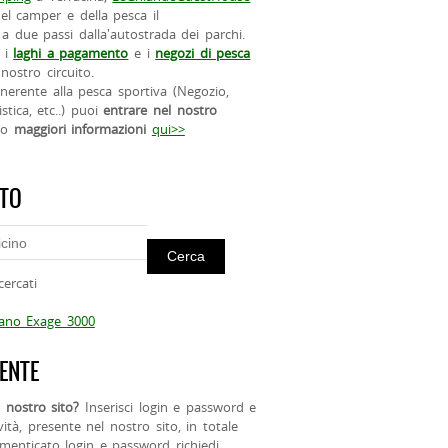
el camper e della pesca il
a due passi dalla'autostrada dei parchi.
 i
laghi a pagamento
e i
negozi di pesca
nostro circuito.
 inerente alla pesca sportiva (Negozio,
istica, etc..) puoi
entrare nel nostro
do
maggiori informazioni
qui>>
ITO
cercati
mano Exage 3000
ENTE
 nostro sito?
Inserisci login e password e
ività, presente nel nostro sito, in totale
menticato login e password richiedi