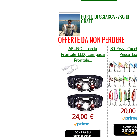
PORTO DI SCIACCA - 7KG DI
ORATE
OFFERTE DA NON PERDERE
APUNOL Torcia
30 Pezzi Cucch
Frontale LED, Lampada
Pesca Esc
Frontale...
20,00
24,00 €